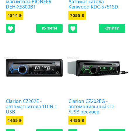
магнитола PIONEER
Автомагнитола
DEH-X5800BT
Kenwood KDC-5751SD
4814 ₴
7055 ₴
КУПИТИ
КУПИТИ
Clarion CZ202E -
Clarion CZ202EG -
автомагнитола 1DIN с
автомобильный CD
USB
/USB ресивер
4455 ₴
4455 ₴