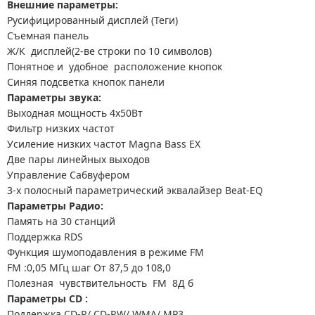
Внешние параметры:
Русифицированный дисплей (Теги)
Съемная панель
Ж/К дисплей(2-ве строки по 10 символов)
Понятное и удобное расположение кнопок
Синяя подсветка кнопок панели
Параметры звука:
Выходная мощность 4х50Вт
Фильтр низких частот
Усиление низких частот Magna Bass EX
Две пары линейных выходов
Управление Сабвуфером
3-х полосный параметрический эквалайзер Beat-EQ
Параметры Радио:
Память на 30 станций
Поддержка RDS
Функция шумоподавления в режиме FM
FM :0,05 МГц шаг От 87,5 до 108,0
Полезная чувствительность FM 8Д б
Параметры CD :
Поддержка CD-R/ CD-RW/ WMA/ MP3