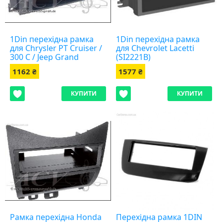
1Din перехідна рамка
1Din перехідна рамка
для Chrysler PT Cruiser /
для Chevrolet Lacetti
300 C / Jeep Grand
(SI2221B)
Cherokee, Dodge Caliber
1162 ₴
1577 ₴
(281145-05)
КУПИТИ
КУПИТИ
Рамка перехідна Honda
Перехідна рамка 1DIN