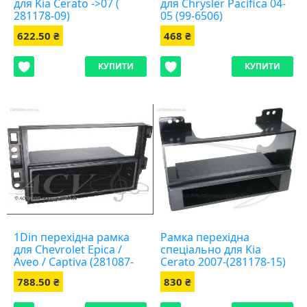
для Kia Cerato ->07 (
для Chrysler Pacifica 04-
281178-09)
05 (99-6506)
622.50 ₴
468 ₴
КУПИТИ
КУПИТИ
1Din перехідна рамка
Рамка перехідна
для Chevrolet Epica /
спеціально для Kia
Aveo / Captiva (281087-
Cerato 2007-(281178-15)
01)
788.50 ₴
830 ₴