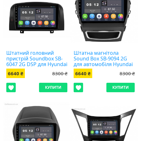
Штатний головний
Штатна магнітола
пристрій Soundbox SB-
Sound Box SB-9094 2G
6047 2G DSP для Hyundai
для автомобіля Hyundai
Sonata 2006-2009
SantaFe IX45
6640 ₴
8300 ₴
6640 ₴
8300 ₴
КУПИТИ
КУПИТИ