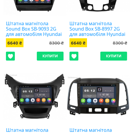
Штатна магнітола
Штатна магнітола
Sound Box SB-9093 2G
Sound Box SB-8997 2G
для автомобіля Hyundai
для автомобіля Hyundai
IX35
Sonata 2010-2015
6640 ₴
8300 ₴
6640 ₴
8300 ₴
КУПИТИ
КУПИТИ
Штатна магнітола
Штатна магнітола