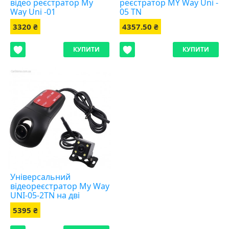
відео реєстратор My
реєстратор MY Way Uni -
Way Uni -01
05 TN
3320 ₴
4357.50 ₴
КУПИТИ
КУПИТИ
Універсальний
відеореєстратор My Way
UNI-05-2TN на дві
камери
5395 ₴