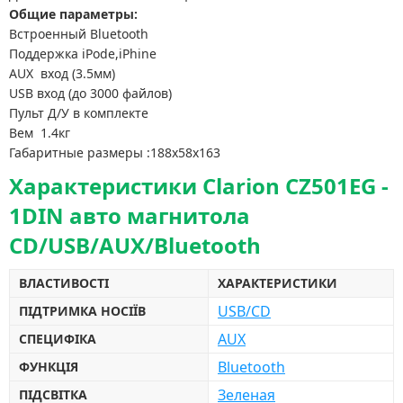
Общие параметры:
Встроенный Bluetooth
Поддержка iPode,iPhine
AUX вход (3.5мм)
USB вход (до 3000 файлов)
Пульт Д/У в комплекте
Вем 1.4кг
Габаритные размеры :188х58х163
Характеристики Clarion CZ501EG -
1DIN авто магнитола
CD/USB/AUX/Bluetooth
ВЛАСТИВОСТІ
ХАРАКТЕРИСТИКИ
USB/CD
ПІДТРИМКА НОСІЇВ
AUX
СПЕЦИФІКА
Bluetooth
ФУНКЦІЯ
Зеленая
ПІДСВІТКА