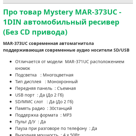
Про товар Mystery MAR-373UC -
1DIN автомобильный ресивер
(Без CD привода)
MAR-373UC современная автомагнитола
поддерживающая современные аудио носители SD/USB
Отличается от модели MAR-371UC расположением
кномок
Подсветка : Многоцветная
Тип дисплея : Монохронный
Передняя панель : Съемная
USB порт : Да (До 2 Гб)
SD/MMC слот : Да (До 2 Гб)
Память радио : 30станций
Поддержка формата : MP3
Пульт Д/У : Да
Пауза при разговоре по телефону : Да
Выходная мощность : 4 х 50Вт