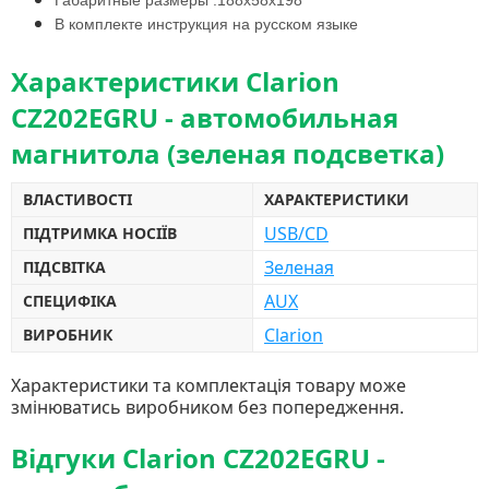
Габаритные размеры :188х58х198
В комплекте инструкция на русском языке
Характеристики Clarion
CZ202EGRU - автомобильная
магнитола (зеленая подсветка)
ВЛАСТИВОСТІ
ХАРАКТЕРИСТИКИ
USB/CD
ПІДТРИМКА НОСІЇВ
Зеленая
ПІДСВІТКА
AUX
СПЕЦИФІКА
Clarion
ВИРОБНИК
Характеристики та комплектація товару може
змінюватись виробником без попередження.
Відгуки Clarion CZ202EGRU -