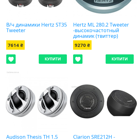
В/ч динамики Hertz ST35
Hertz ML 280.2 Tweeter
Tweeter
-высокочастотный
динамик (твиттер)
7614 ₴
9270 ₴
КУПИТИ
КУПИТИ
Audison Thesis TH 1.5
Clarion SRE212H -