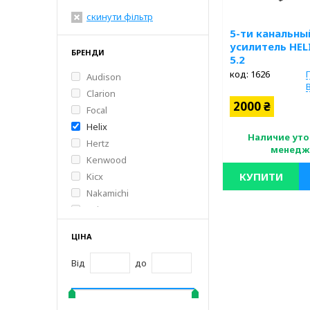
скинути фільтр
5-ти канальны
усилитель HEL
БРЕНДИ
5.2
код: 1626
Audison
Clarion
2000 ₴
Focal
Helix
Наличие уто
Hertz
менедж
Kenwood
КУПИТИ
Kicx
Nakamichi
Пятиканальный авто
Oris
HELIX Xmax 5.2 Кількі
Soundstream
ти канальный; Виробн
ЦІНА
Потужність: 4х60+1 х 
AB; Розмір: 40х24.4х
Від
до