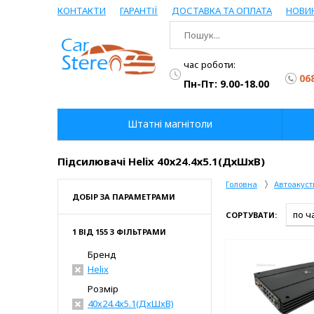
КОНТАКТИ
ГАРАНТІЇ
ДОСТАВКА ТА ОПЛАТА
НОВИ
час роботи:
06
Пн-Пт: 9.00-18.00
Штатні магнітоли
Підсилювачі Helix 40х24.4х5.1(ДхШхВ)
Головна
Автоакуст
ДОБІР ЗА ПАРАМЕТРАМИ
СОРТУВАТИ:
1 ВІД 155 З ФІЛЬТРАМИ
Бренд
Helix
Розмір
40х24.4х5.1(ДхШхВ)