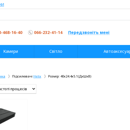
НИ
8-468-16-40
066-232-41-14
Передзвоніть мені
Камери
Світло
Автоаксесуа
ика
Підсилювачі
Helix
Розмір: 40х24.4х5.1(ДхШхВ)