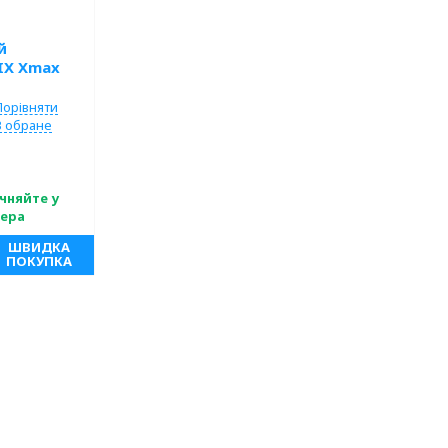
й
IX Xmax
Порівняти
В обране
чняйте у
ера
ШВИДКА
ПОКУПКА
 усилитель
сть каналів: 5-
ик: Helix;
250Вт; Клас:
5.1(ДхШхВ);