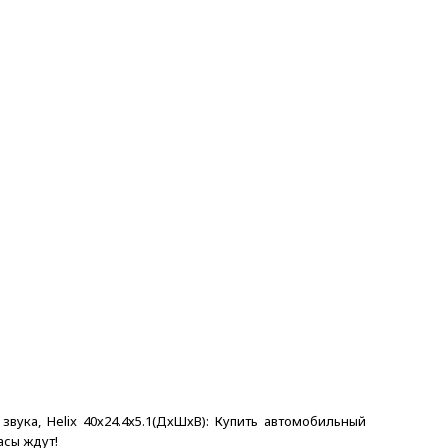
вука, Helix 40х24.4х5.1(ДхШхВ): Купить автомобильный
асы ждут!