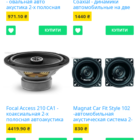
- овальная авто
Coaxial - динамики
акустика 2-х полосная
автомобильные на две
полосы
971.10 ₴
1440 ₴
КУПИТИ
КУПИТИ
Focal Access 210 CA1 -
Magnat Car Fit Style 102
коаксиальная 2-х
-автомобильная
полосная автоакустика
акустическая система 2-
х полосная
4419.90 ₴
830 ₴