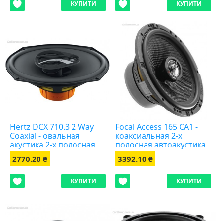
КУПИТИ
КУПИТИ
Hertz DCX 710.3 2 Way
Focal Access 165 CA1 -
Coaxial - овальная
коаксиальная 2-х
акустика 2-х полосная
полосная автоакустика
2770.20 ₴
3392.10 ₴
КУПИТИ
КУПИТИ