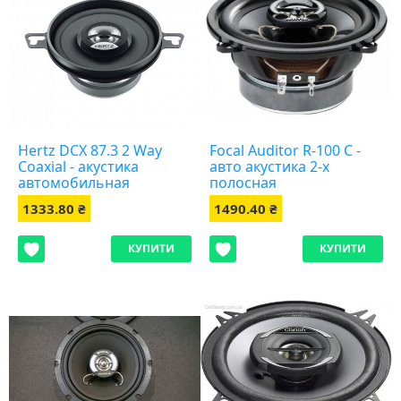
Hertz DCX 87.3 2 Way
Focal Auditor R-100 C -
Coaxial - акустика
авто акустика 2-х
автомобильная
полосная
1333.80 ₴
1490.40 ₴
КУПИТИ
КУПИТИ