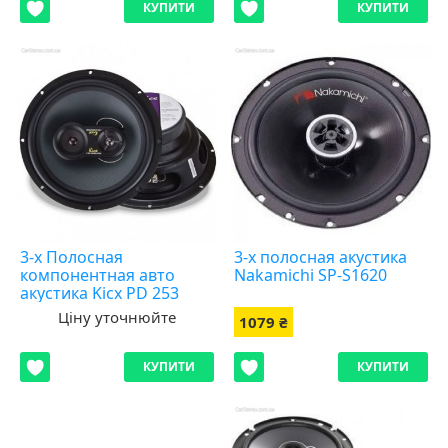
КУПИТИ
КУПИТИ
3-x Полосная
3-х полосная акустика
компонентная авто
Nakamichi SP-S1620
акустика Kicx PD 253
Ціну уточнюйте
1079 ₴
КУПИТИ
КУПИТИ