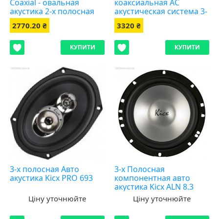
Coaxial - овальная
коаксиальная AC
акустика 2-х полосная
акустическая система 3-
х полосная
2770.20 ₴
3320 ₴
КУПИТИ
КУПИТИ
3-x полосная Авто
3-x Полосная
акустика Kicx PRO 693
компонентная авто
акустика Kicx ALN 8.3
Ціну уточнюйте
Ціну уточнюйте