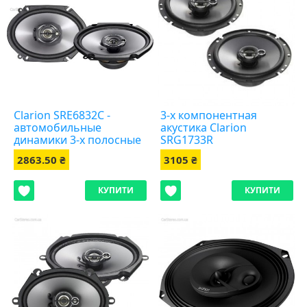
Clarion SRE6832C -
3-х компонентная
автомобильные
акустика Clarion
динамики 3-х полосные
SRG1733R
(овалы)
2863.50 ₴
3105 ₴
КУПИТИ
КУПИТИ