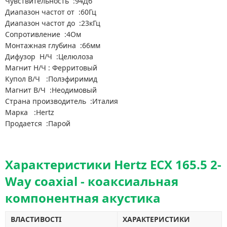
Чувствительность :94Дб
Диапазон частот от :60Гц
Диапазон частот до :23кГц
Сопротивление :4Ом
Монтажная глубина :66мм
Дифузор Н/Ч :Целюлоза
Магнит Н/Ч : Ферритовый
Купол В/Ч :Полэфиримид
Магнит В/Ч :Неодимовый
Страна производитель :Италия
Марка :Hertz
Продается :Парой
Характеристики Hertz ECX 165.5 2-
Way coaxial - коаксиальная
компонентная акустика
ВЛАСТИВОСТІ
ХАРАКТЕРИСТИКИ