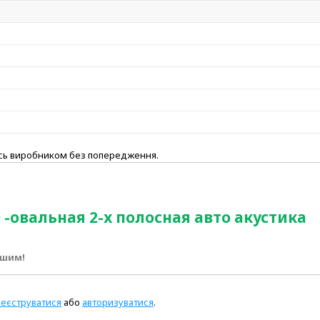
ись виробником без попередження.
0 -овальная 2-х полосная авто акустика
ршим!
реєструватися
або
авторизуватися
.