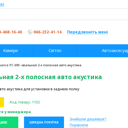
НИ
8-468-16-40
066-232-41-14
Передзвоніть мені
Камери
Світло
Автоаксесуа
mance PC 690 -овальная 2-х полосная авто акустика
ьная 2-х полосная авто акустика
то акустика для установки в заднюю полку
Код товару:
1102
те у менеджера
Знайшли дешевше?
ШИК
ШВИДКА ПОКУПКА
Порівняти