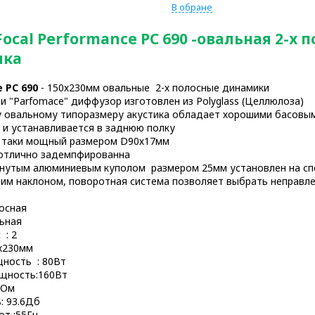
В обране
Focal Performance PC 690 -овальная 2-х 
ика
 PC 690
- 150х230мм овальные 2-х полосные динамики
ии "Parfomace" диффузор изготовлен из Polyglass (Целлюлоза)
у овальному типоразмеру акустика обладает хорошими басовы
 и устанавливается в заднюю полку
 таки мощный размером D90х17мм
 отлично задемпфированна
огнутым алюминиевым куполом размером 25мм установлен на с
шим наклоном, поворотная система позволяет выбрать неправл
лосная
ьная
 : 2
х230мм
ность : 80Вт
щность:160Вт
4Ом
: 93.6Дб
от :55Гц