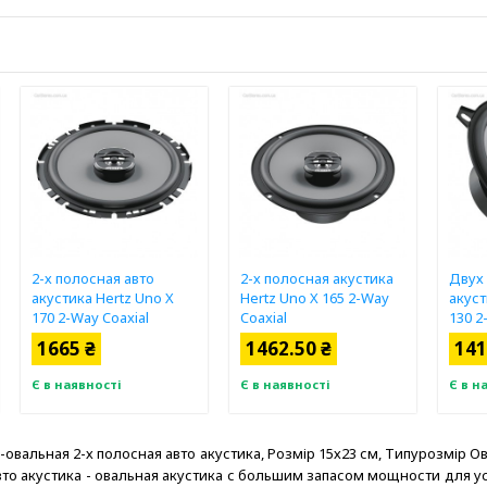
2-х полосная авто
2-х полосная акустика
Двух
акустика Hertz Uno X
Hertz Uno X 165 2-Way
акуст
170 2-Way Coaxial
Coaxial
130 2
1665 ₴
1462.50 ₴
141
Є в наявності
Є в наявності
Є в н
0 -овальная 2-х полосная авто акустика, Розмір 15х23 см, Типурозмір О
 авто акустика - овальная акустика с большим запасом мощности для у