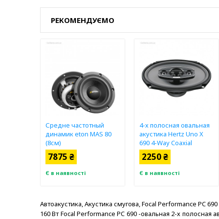
РЕКОМЕНДУЄМО
Средне частотный
4-х полосная овальная
динамик eton MAS 80
акустика Hertz Uno X
(8см)
690 4-Way Coaxial
7875 ₴
2250 ₴
Є в наявності
Є в наявності
Автоакустика, Акустика смугова, Focal Performance PC 69
160 Вт Focal Performance PC 690 -овальная 2-х полосная