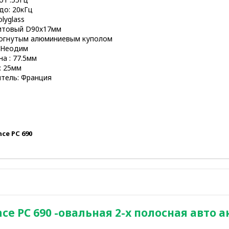
до: 20кГц
lyglass
ритовый D90х17мм
вогнутым алюминиевым куполом
 Неодим
а : 77.5мм
: 25мм
тель: Франция
ce PC 690
e PC 690 -овальная 2-х полосная авто а