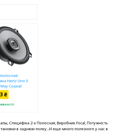
 полосная
ика Hertz Uno X
-Way Coaxial
3 ₴
аявності
валы, Специфіка 2-х Полосная, Виробник Focal, Потужність
становки в заднюю полку...И еще много полезного у нас в