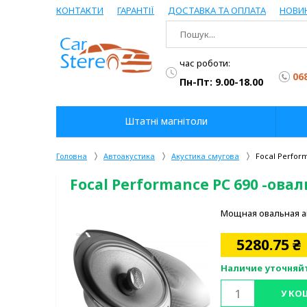
КОНТАКТИ
ГАРАНТІЇ
ДОСТАВКА ТА ОПЛАТА
НОВИ
час роботи:
06
Пн-Пт: 9.00-18.00
Штатні магнітоли
Головна
Автоакустика
Акустика смугова
Focal Perfor
Focal Performance PC 690 -овал
Мощная овальная ав
5280.75
₴
Наличие уточняй
У КО