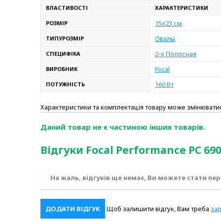
ВЛАСТИВОСТІ
ХАРАКТЕРИСТИКИ
15х23 см
РОЗМІР
Овалы
ТИПУРОЗМІР
2-х Полосная
СПЕЦИФІКА
Focal
ВИРОБНИК
160 Вт
ПОТУЖНІСТЬ
Характеристики та комплектація товару може змінюват
Даний товар не є частиною інших товарів.
Відгуки Focal Performance PC 69
На жаль, відгуків ще немає, Ви можете стати пе
ДОДАТИ ВІДГУК
Щоб залишити відгук, Вам треба
за