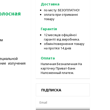
Доставка
по місту: БЕЗОПЛАТНО!
полосная
оплата при отриманні
товару
Гарантія
12 месяців офіційної
гарантії від виробника.
ми
обмін/повернення товару
на протязі 14 днів
Оплата
пециальной
ение излучения
Наличная Безналичная На
карточку Приват-Банк
Наложенный платеж.
ПІДПИСКА