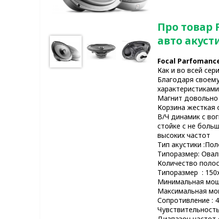
Про товар 
авто акуст
Focal Parfomance
Как и во всей сер
Благодаря своем
характеристиками
Магнит довольно
Корзина жесткая
В/Ч динамик с в
стойке с не боль
высоких частот
Тип акустики :По
Типоразмер: Овал
Количество полос
Типоразмер : 150
Минимальная мощ
Максимальная мо
Сопротивление : 
Чувствительность
Диапазон частот 