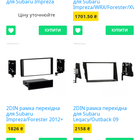
для Subaru Impreza
для Subaru
Impreza/WRX/Forester/XV
Ціну уточнюйте
1701.50 ₴
КУПИТИ
КУПИТИ
2DIN рамка перехідна
2DIN рамка перехідна
для Subaru
для Subaru
Impreza/Forester 2012+
Legacy/Outback 09
1826 ₴
2158 ₴