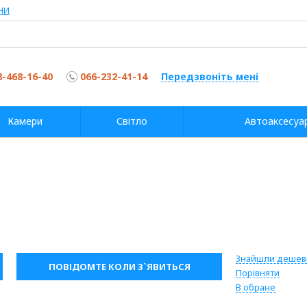
НИ
8-468-16-40
066-232-41-14
Передзвоніть мені
Камери
Світло
Автоаксесуа
Знайшли деше
ПОВІДОМТЕ КОЛИ З`ЯВИТЬСЯ
Порівняти
В обране