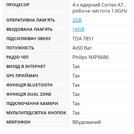
4-x ядерний Cortex A7 ,
ПРОЦЕСОР
робоча чистота 1.6GHz
2GB
ОПЕРАТИВНА ПАМ'ЯТЬ
16GB
ВБУДОВАНА ПАМ'ЯТЬ
TDA 7851
ПІДСИЛЮВАЧ ЗВУКУ
4х50 Ват
ПОТУЖНІСТЬ
Philips NXP6686
РАДІО ЧІП
Так
ВИХІД В ІНТЕРНЕТ
Так
GPS ПРИЙМАЧ
Так
ФУНКЦІЯ BLUETOOTH
Так
ФУНКЦІЯ DUAL ZONE
Так
ПІДКЛЮЧЕННЯ КАМЕРИ
Так
МУЛЬТИПІДСВІТКА КНОПОК
Вбудований
МІКРОФОН