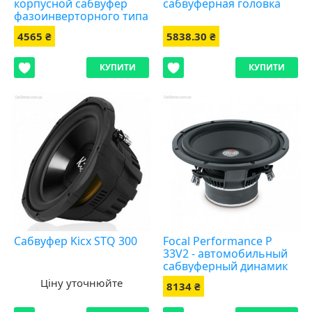
корпусной сабвуфер
сабвуферная головка
фазоинверторного типа
4565 ₴
5838.30 ₴
КУПИТИ
КУПИТИ
Сабвуфер Kicx STQ 300
Focal Performance P
33V2 - автомобильный
сабвуферный динамик
Ціну уточнюйте
8134 ₴