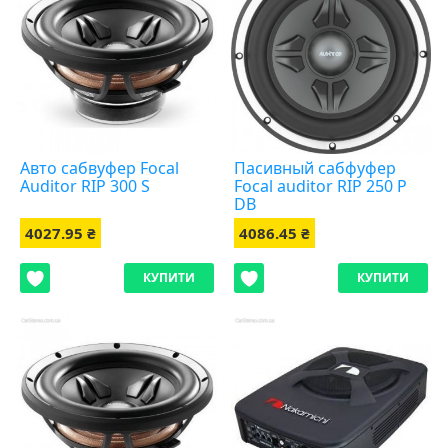
Авто сабвуфер Focal
Пасивный сабфуфер
Auditor RIP 300 S
Focal auditor RIP 250 P
DB
4027.95 ₴
4086.45 ₴
КУПИТИ
КУПИТИ