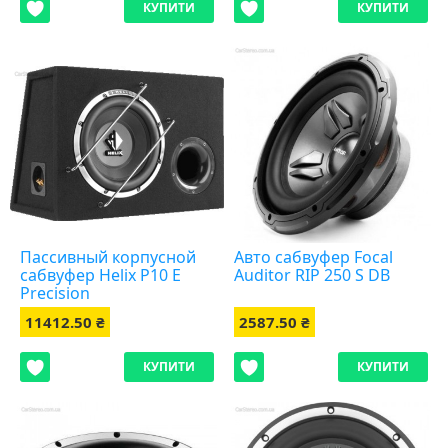
КУПИТИ
КУПИТИ
Пассивный корпусной
Авто сабвуфер Focal
сабвуфер Helix P10 E
Auditor RIP 250 S DB
Precision
11412.50 ₴
2587.50 ₴
КУПИТИ
КУПИТИ