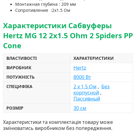
Монтажная глубина : 209 мм
Сопротивление :2х1.5 Ом
Характеристики Сабвуферы
Hertz MG 12 2x1.5 Ohm 2 Spiders PP
Cone
ВЛАСТИВОСТІ
ХАРАКТЕРИСТИКИ
Hertz
ВИРОБНИК
8000 Вт
ПОТУЖНІСТЬ
2 х 1,5 Ом
,
Без
СПЕЦИФІКА
корпусной
,
Пассивный
30 см
РОЗМІР
Характеристики та комплектація товару може
змінюватись виробником без попередження.