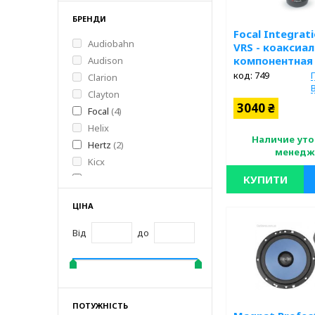
БРЕНДИ
Focal Integrati
Audiobahn
VRS - коаксиал
компонентная
Audison
код: 749
Clarion
Clayton
3040 ₴
Focal
(4)
Helix
Наличие уто
Hertz
(2)
менедж
Kicx
Magnat
(2)
КУПИТИ
Nakamichi
ЦІНА
Розмір: 10 см; Кількі
Sound Bridge
компонентів: 2-х Ко
Soundstream
Від
до
Специфіка: Slims; Ви
Swat
Потужність: 80 Вт;
eton
ПОТУЖНІСТЬ