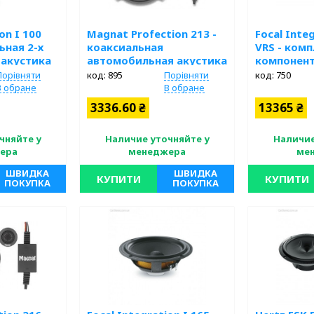
on I 100
Magnat Profection 213 -
Focal Integ
ьная 2-х
коаксиальная
VRS - комп
 акустика
автомобильная акустика
компонен
на 2 компонента
коаксиаль
Порівняти
код: 895
Порівняти
код: 750
В обране
В обране
3336.60 ₴
13365 ₴
чняйте у
Наличие уточняйте у
Наличие
ера
менеджера
ме
ШВИДКА
ШВИДКА
КУПИТИ
КУПИТИ
ПОКУПКА
ПОКУПКА
сть
Коаксиальная акустика на два
Розмір: 13 см; 
мпонентная;
компонента звучания , мощностью
компонентів: 2
робник: Focal;
280Вт Розмір: 13 см; Кількість
Специфіка: Sli
компонентів: 2-х Компонентная;
Потужність: 100
Специфіка: Slims; Виробник:
Magnat; Потужність: 280 Вт;
Типурозмір: Круглая;