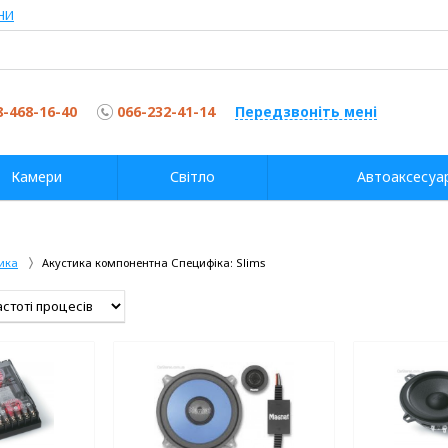
НИ
8-468-16-40
066-232-41-14
Передзвоніть мені
Камери
Світло
Автоаксесуа
ика
Акустика компонентна
Специфіка: Slims