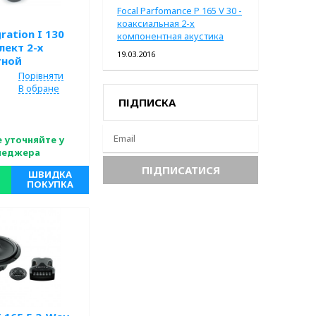
Focal Parfomance P 165 V 30 -
коаксиальная 2-х
ration I 130
компонентная акустика
лект 2-х
19.03.2016
тной
ной акустики
Порівняти
В обране
ПІДПИСКА
 уточняйте у
неджера
ШВИДКА
ПОКУПКА
Кількість
-х Компонентная;
ms; Виробник: Focal;
 Вт;