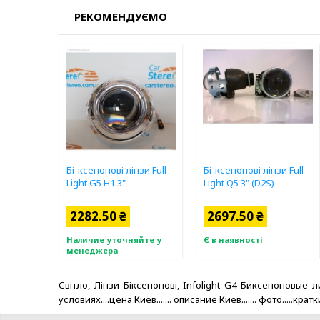
РЕКОМЕНДУЄМО
Бі-ксенонові лінзи Full
Бі-ксенонові лінзи Full
Light G5 H1 3"
Light Q5 3" (D2S)
2282.50 ₴
2697.50 ₴
Наличие уточняйте у
Є в наявності
менеджера
Світло, Лінзи Біксенонові, Infolight G4 Биксеноновые 
условиях....цена Киев....... описание Киев....... фото.....