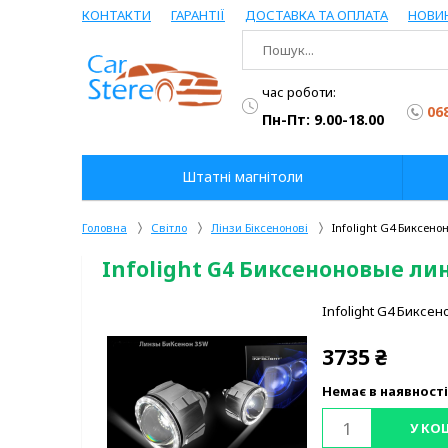
КОНТАКТИ
ГАРАНТІЇ
ДОСТАВКА ТА ОПЛАТА
НОВИ
час роботи:
06
Пн-Пт: 9.00-18.00
Штатні магнітоли
Головна
Світло
Лінзи Біксенонові
Infolight G4 Биксен
Infolight G4 Биксеноновые ли
Infolight G4 Биксе
3735
₴
Немає в наявності
У КО