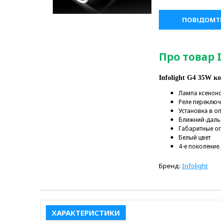
ПОВІДОМТЕ
Про товар 
Infolight G4 35W 
Лампа ксенонов
Реле переклю
Установка в оп
Ближний-даль
Габаритные о
Белый цвет
4-е поколение.
Бренд:
Infolight
ХАРАКТЕРИСТИКИ