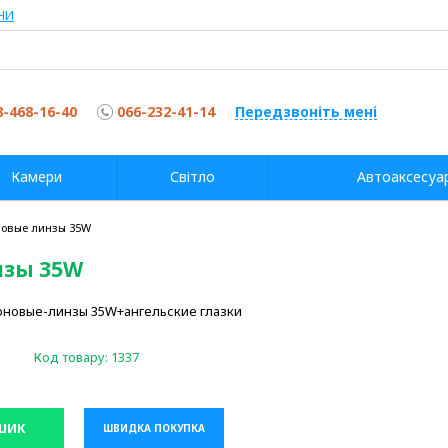
НИ
8-468-16-40
066-232-41-14
Передзвоніть мені
Камери
Світло
Автоаксесуа
оновые линзы 35W
нзы 35W
ноновые-линзы 35W+ангельские глазки
Код товару:
1337
ШИК
ШВИДКА ПОКУПКА