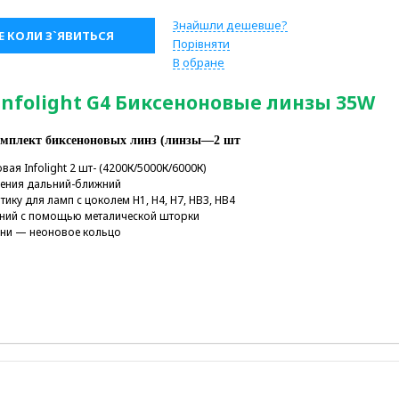
Знайшли дешевше?
 КОЛИ З`ЯВИТЬСЯ
Порівняти
В обране
Infolight G4 Биксеноновые линзы 35W
комплект биксеноновых линз (линзы—2 шт
ая Infolight 2 шт- (4200К/5000К/6000К)
чения дальний-ближний
тику для ламп с цоколем H1, H4, H7, HB3, HB4
ний с помощью металической шторки
гни — неоновое кольцо