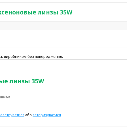
иксеноновые линзы 35W
ись виробником без попередження.
вые линзы 35W
ршим!
реєструватися
або
авторизуватися
.