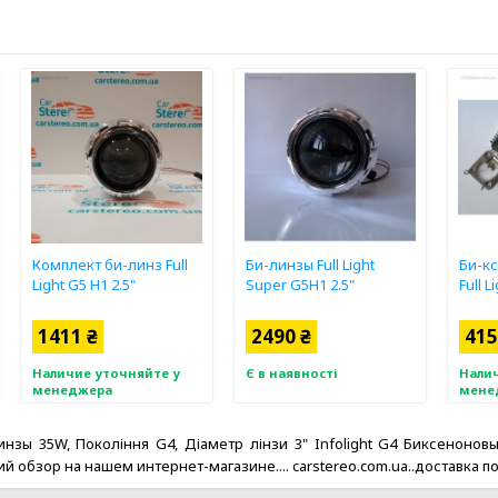
Комплект би-линз Full
Би-линзы Full Light
Би-к
Light G5 H1 2.5"
Super G5H1 2.5"
Full L
1411 ₴
2490 ₴
415
Наличие уточняйте у
Є в наявності
Налич
менеджера
мене
линзы 35W, Покоління G4, Діаметр лінзи 3" Infolight G4 Биксеноно
краткий обзор на нашем интернет-магазине.... carstereo.com.ua..доставка п