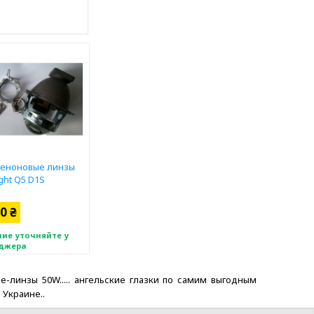
сеноновые линзы
ight Q5 D1S
0 ₴
ие уточняйте у
джера
вые-линзы 50W..... ангельские глазки по самим выгодным
о Украине..