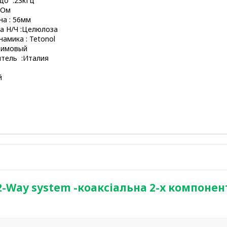
до :23кГц
4Ом
а : 56мм
а Н/Ч :Целюлоза
амика : Tetonol
димовый
итель :Италия
й
2-Way system -коаксіальна 2-х компонен