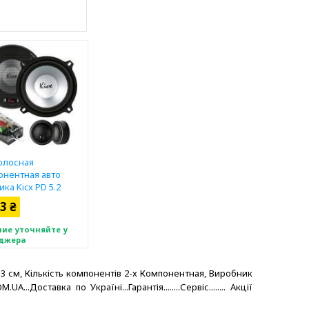
олосная
онентная авто
ика Kicx PD 5.2
3 ₴
ие уточняйте у
джера
13 см, Кількість компонентів 2-х Компонентная, Виробник
оставка по Україні...Гарантія........Сервіс........ Акції