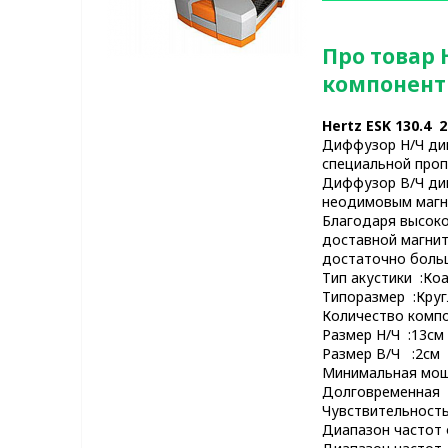
Про товар H
компонент
Hertz ESK 130.4 2
Диффузор Н/Ч дин
специальной про
Диффузор В/Ч дин
неодимовым магн
Благодаря высоко
доставной магнит
достаточно больш
Тип акустики :Ко
Типоразмер :Круг
Количество комп
Размер Н/Ч :13см
Размер В/Ч :2см
Минимальная мощ
Долговременная 
Чувствительност
Диапазон частот 