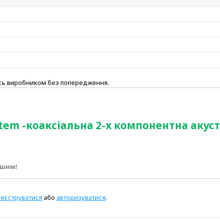
ись виробником без попередження.
ystem -коаксіальна 2-х компонентна акус
ршим!
реєструватися
або
авторизуватися
.