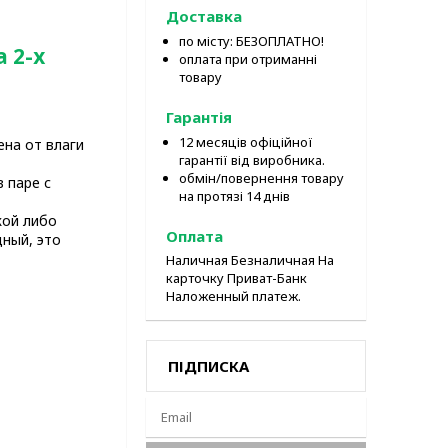
Доставка
по місту: БЕЗОПЛАТНО!
 2-х
оплата при отриманні
товару
Гарантія
12 месяців офіційної
на от влаги
гарантії від виробника.
обмін/повернення товару
 паре с
на протязі 14 днів
кой либо
Оплата
ный, это
Наличная Безналичная На
карточку Приват-Банк
Наложенный платеж.
ПІДПИСКА