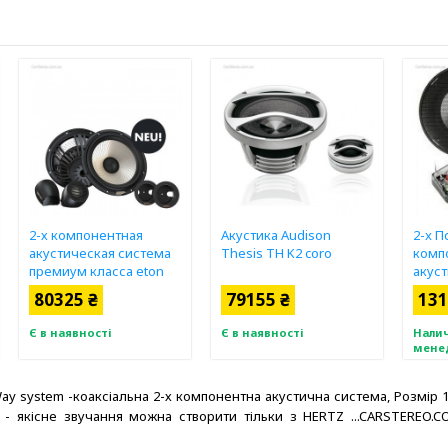
2-х компонентная
Акустика Audison
2-x П
акустическая система
Thesis TH K2 coro
комп
премиум класса eton
акуст
CORE S2 (16.5См)
80325 ₴
79155 ₴
131
Є в наявності
Є в наявності
Налич
мене
Way system -коаксіальна 2-х компонентна акустична система, Розмір 
якісне звучання можна створити тільки з HERTZ ...CARSTEREO.COM.UA...Д