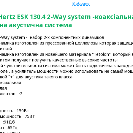
В обране
ertz ESK 130.4 2-Way system -коаксіальна
на акустична система
-Way system - набор 2-х компонентных динамиков
амика изготовлен из прессованной целлюлозы которая защище
питкой
амика изготовлен из новейшего материала "Tetolon" который в
итом получает получить качественные высокие частоты
й чувствительности система может быть подключена к заводс
оле , а усилитель мощности можно использовать не самый мощ
ой "+" для акустики такого класса
аксиальная
лая
онентов :2
ность :150Вт
мощность :75Вт
ь :91Дб
от :65Гц