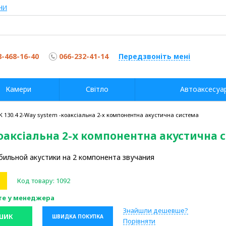
НИ
8-468-16-40
066-232-41-14
Передзвоніть мені
Камери
Світло
Автоаксесуа
K 130.4 2-Way system -коаксіальна 2-х компонентна акустична система
-коаксіальна 2-х компонентна акустична 
ильной акустики на 2 компонента звучания
Код товару:
1092
те у менеджера
Знайшли дешевше?
ШИК
ШВИДКА ПОКУПКА
Порівняти