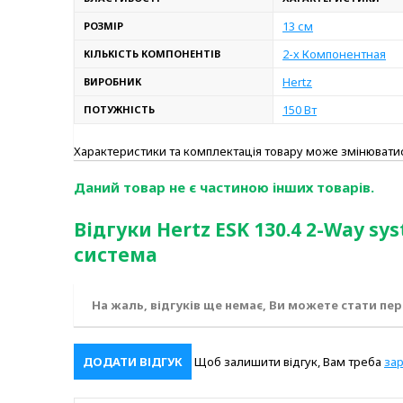
13 см
РОЗМІР
2-х Компонентная
КІЛЬКІСТЬ КОМПОНЕНТІВ
Hertz
ВИРОБНИК
150 Вт
ПОТУЖНІСТЬ
Характеристики та комплектація товару може змінюват
Даний товар не є частиною інших товарів.
Відгуки Hertz ESK 130.4 2-Way s
система
На жаль, відгуків ще немає, Ви можете стати пе
ДОДАТИ ВІДГУК
Щоб залишити відгук, Вам треба
за