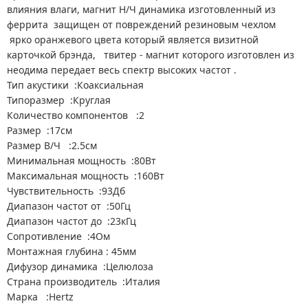
влияния влаги, магнит Н/Ч динамика изготовленный из
феррита защищен от повреждений резиновым чехлом
ярко оранжевого цвета который является визитной
карточкой брэнда, твитер - магнит которого изготовлен из
неодима передает весь спектр высоких частот .
Тип акустики :Коаксиальная
Типоразмер :Круглая
Количество компонентов :2
Размер :17см
Размер В/Ч :2.5см
Минимальная мощность :80Вт
Максимальная мощность :160Вт
Чувствительность :93Дб
Диапазон частот от :50Гц
Диапазон частот до :23кГц
Сопротивление :4Ом
Монтажная глубина : 45мм
Дифузор динамика :Целюлоза
Страна производитель :Италия
Марка :Hertz