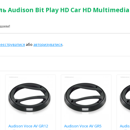
Audison Bit Play HD Car HD Multimedia
ршим!
реєструватися
або
авторизуватися
.
Audison Voce AV GR12
Audison Voce AV GR5
Audis