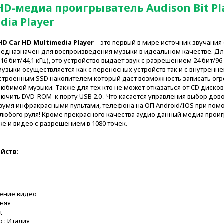
HD-медиа проигрыватель Audison Bit Pl
dia Player
 HD Car HD Multimedia Player
– это первый в мире источник звучания
предназначен для воспроизведения музыки в идеальном качестве. Д
16 бит/44,1 кГц), это устройство выдает звук с разрешением 24 бит/96 
зыки осуществляется как с переносных устройств так и с внутренней
строенным SSD накопителем который даст возможность записать о
бимой музыки. Также для тех кто не может отказаться от CD дисков
чить DVD-ROM к порту USB 2.0 . Что касается управления выбор дов
вумя инфракрасными пультами, телефона на ОП Android/IOS при по
 с любого руля! Кроме прекрасного качества аудио данный медиа прои
е и видео с разрешением в 1080 точек.
йств:
i-Fi
ение видео
иняя
д
 : Италия