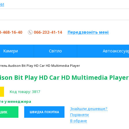
НИ
8-468-16-40
066-232-41-14
Передзвоніть мені
Камери
Світло
Автоаксесуа
ель Audison Bit Play HD Car HD Multimedia Player
n Bit Play HD Car HD Multimedia Player
Код товару:
3817
те у менеджера
Знайшли дешевше?
ШИК
ШВИДКА ПОКУПКА
Порівняти
В обране