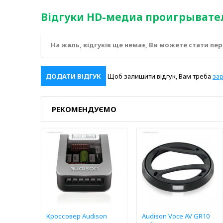
Відгуки HD-медиа проигрыватель 
На жаль, відгуків ще немає, Ви можете стати пе
ДОДАТИ ВІДГУК
Щоб залишити відгук, Вам треба
за
РЕКОМЕНДУЄМО
Кроссовер Audison
Audison Voce AV GR10