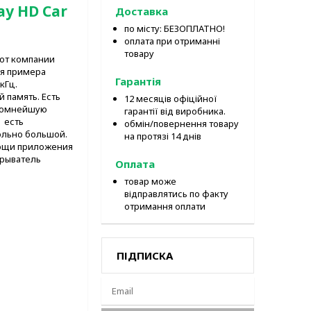
ay HD Car
Доставка
по місту: БЕЗОПЛАТНО!
оплата при отриманні
товару
 от компании
ля примера
Гарантія
кГц.
 память. Есть
12 месяців офіційної
громнейшую
гарантії від виробника.
 есть
обмін/повернення товару
ольно большой.
на протязі 14 днів
мощи приложения
грыватель
Оплата
товар може
відправлятись по факту
отримання оплати
ПІДПИСКА