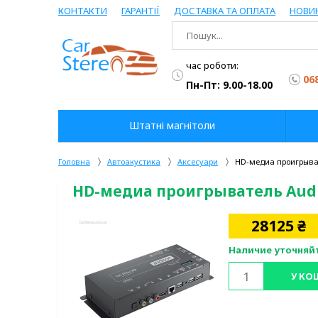
КОНТАКТИ
ГАРАНТІЇ
ДОСТАВКА ТА ОПЛАТА
НОВИ
час роботи:
06
Пн-Пт: 9.00-18.00
Штатні магнітоли
Головна
Автоакустика
Аксесуари
HD-медиа проигрыват
HD-медиа проигрыватель Audiso
28125
₴
Наличие уточняй
У КО