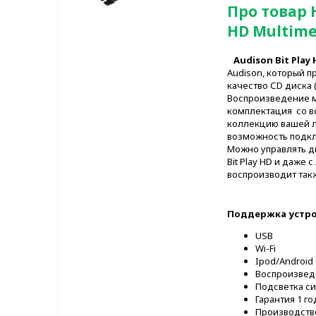
Про товар 
HD Multime
Audison Bit Play
Audison, который 
качество СD диска (
Воспроизведение му
комплектация со в
коллекцию вашей лю
возможность подклю
Можно управлять д
Bit Play HD и даже
воспроизводит такж
Поддержка устро
USB
W
Ipod/Android
Воспроизвед
Подсветка с
Гарантия 1 го
Производство