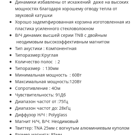
Динамики избавлены от искажений даже на высоких
мощностях благодаря хорошему отводу тепла от
звуковой катушки
Хорошо задемпфированная корзина изготовленная из
пластика усиленного стекловолокном
В/Ч динамик высшей серии TNB с двойным
неодимовым высокоэффективным магнитом
Тип акустики : Компонентная
Типоразмер:Круглая
Количество полос : 2
Типоразмер : 130мм
Минимальная мощность : 60Вт
Максимальная мощность:120Вт
Сопротивление : 4Ом
Чувствительность: 91Дб
Диапазон частот от :75Гц
Диапазон частот до: 28кГц
Диффузор Н/Ч : Polyglass
Магнит Н/Ч, В/Ч: Неодимовый
Твиттер: TNA 25мм с вогнутым алюминиевым куполом
Размер магнита: 85мм