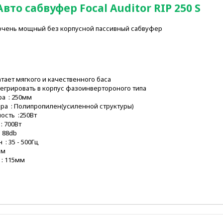
вто сабвуфер Focal Auditor RIP 250 S
 очень мощный без корпусной пассивный сабвуфер
атает мягкого и качественного баса
егрировать в корпус фазоинвертороного типа
а : 250мм
а : Полипропилен(усиленной структуры)
сть :250Вт
: 700Вт
 88db
: 35 - 500Гц
Ом
 : 115мм