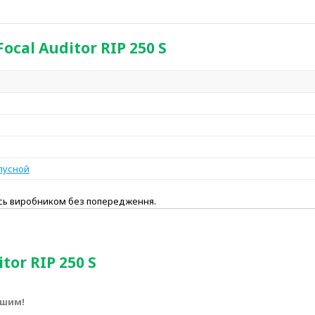
cal Auditor RIP 250 S
пусной
ись виробником без попередження.
tor RIP 250 S
ршим!