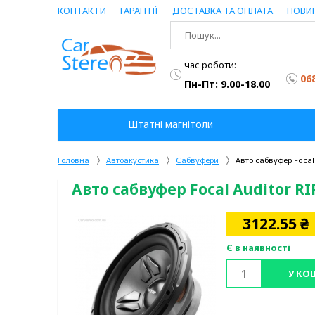
КОНТАКТИ
ГАРАНТІЇ
ДОСТАВКА ТА ОПЛАТА
НОВИ
час роботи:
06
Пн-Пт: 9.00-18.00
Штатні магнітоли
Головна
Автоакустика
Сабвуфери
Авто сабвуфер Focal 
Авто сабвуфер Focal Auditor RIP
3122.55
₴
Є в наявності
У КО