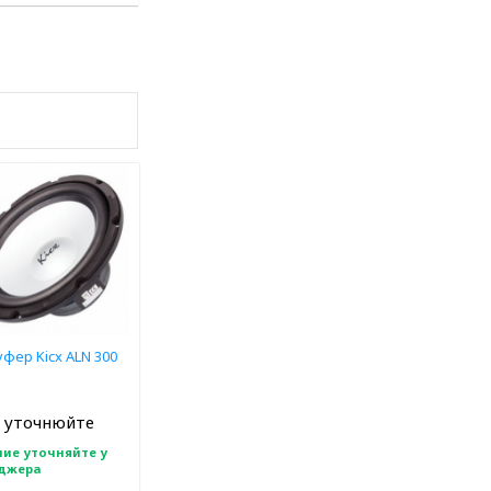
фер Kicx ALN 300
 уточнюйте
ие уточняйте у
джера