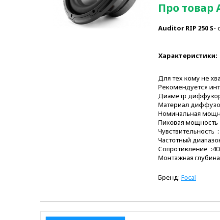
Про товар А
Auditor RIP 250
S
-
Характеристики:
Для тех кому не хв
Рекомендуется инт
Диаметр диффузор
Материал диффузор
Номинальная мощно
Пиковая мощность 
Чувствительность :
Частотный диапазон 
Сопротивление :4
Монтажная глубина
Бренд:
Focal