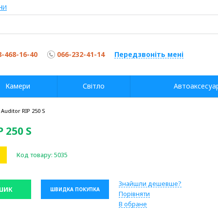
НИ
8-468-16-40
066-232-41-14
Передзвоніть мені
Камери
Світло
Автоаксесуа
Auditor RIP 250 S
 250 S
Код товару:
5035
Знайшли дешевше?
ШИК
ШВИДКА ПОКУПКА
Порівняти
В обране