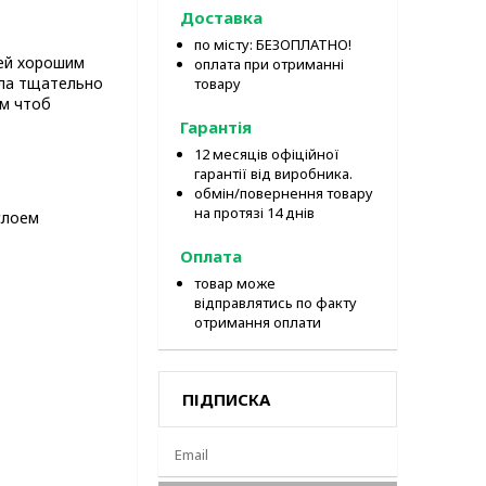
Доставка
по місту: БЕЗОПЛАТНО!
ей хорошим
оплата при отриманні
ыла тщательно
товару
м чтоб
Гарантія
12 месяців офіційної
гарантії від виробника.
обмін/повернення товару
на протязі 14 днів
слоем
Оплата
товар може
відправлятись по факту
отримання оплати
ПІДПИСКА