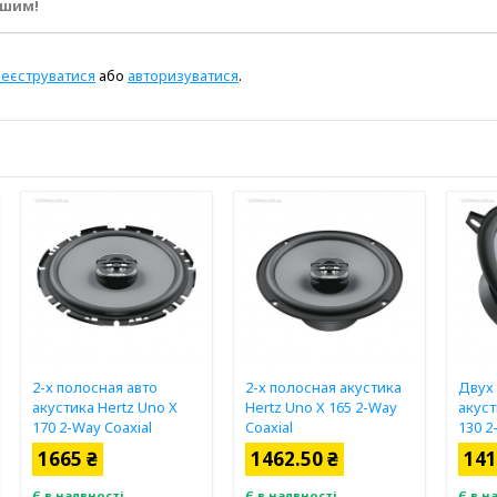
ршим!
реєструватися
або
авторизуватися
.
2-х полосная авто
2-х полосная акустика
Двух
акустика Hertz Uno X
Hertz Uno X 165 2-Way
акуст
170 2-Way Coaxial
Coaxial
130 2
1665 ₴
1462.50 ₴
141
Є в наявності
Є в наявності
Є в н