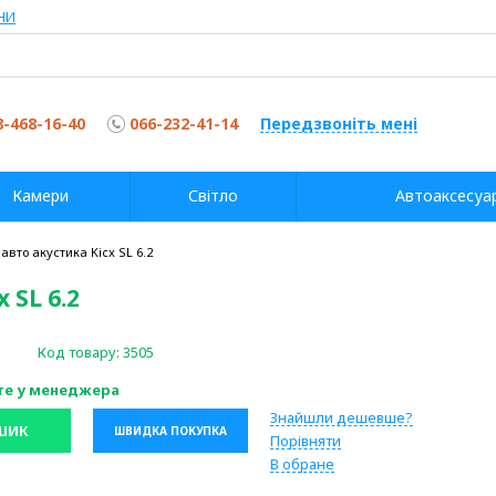
НИ
8-468-16-40
066-232-41-14
Передзвоніть мені
Камери
Світло
Автоаксесуа
авто акустика Kicx SL 6.2
 SL 6.2
Код товару:
3505
те у менеджера
Знайшли дешевше?
ШИК
ШВИДКА ПОКУПКА
Порівняти
В обране