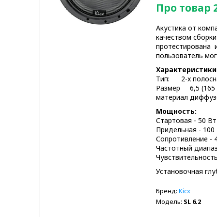
Про товар 2
Акустика от комп
качеством сборки
протестирована и
пользователь мо
Характеристики
Тип: 2-x полосн
Размер 6,5 (165
материал диффуз
Мощность:
Стартовая - 50 Вт
Придельная - 100
Сопротивление - 
Частотный диапаз
Чувствительность
Установочная глу
Бренд:
Kicx
Модель:
SL 6.2