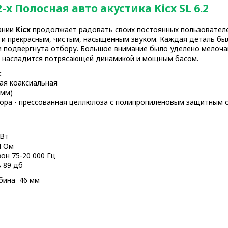
-x Полосная авто акустика Kicx SL 6.2
ании
Kicx
продолжает радовать своих постоянных пользовател
 и прекрасным, чистым, насыщенным звуком. Каждая деталь б
 подвергнута отбору. Большое внимание было уделено мелоча
г насладится потрясающей динамикой и мощным басом.
:
ая коаксиальная
 мм)
ора - прессованная целлюлоза с полипропиленовым защитным 
 Вт
4 Ом
он 75-20 000 Гц
 89 дб
бина 46 мм