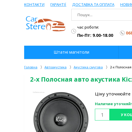
КОНТАКТИ
ГАРАНТІЇ
ДОСТАВКА ТА ОПЛАТА
НОВИ
час роботи:
06
Пн-Пт: 9.00-18.00
Штатні магнітоли
Головна
Автоакустика
Акустика смугова
2-x Полосная 
2-x Полосная авто акустика Kicx
Ціну уточнюйте
Наличие уточняй
У КО