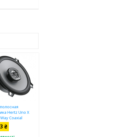
 полосная
ика Hertz Uno X
-Way Coaxial
3 ₴
аявності