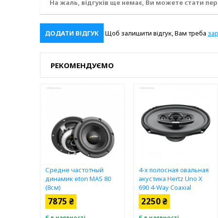
На жаль, відгуків ще немає, Ви можете стати пе
ДОДАТИ ВІДГУК
Щоб залишити відгук, Вам треба
за
РЕКОМЕНДУЄМО
Средне частотный
4-х полосная овальная
динамик eton MAS 80
акустика Hertz Uno X
(8см)
690 4-Way Coaxial
7875 ₴
2250 ₴
Є в наявності
Є в наявності