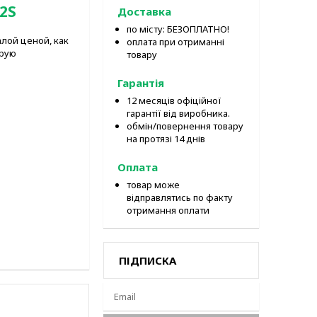
2S
Доставка
по місту: БЕЗОПЛАТНО!
алой ценой, как
оплата при отриманні
арую
товару
Гарантія
12 месяців офіційної
гарантії від виробника.
обмін/повернення товару
на протязі 14 днів
Оплата
товар може
відправлятись по факту
отримання оплати
ПІДПИСКА