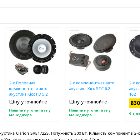
2-x Полосная
2-x компонентная авто
2-х 
компонентная авто
акустика Kicx STC 6.2
акуст
акустика Kicx PD 5.2
162
Ціну уточнюйте
Ціну уточнюйте
830
Наличие уточняйте у
Наличие уточняйте у
Є в н
менеджера
менеджера
устика Clarion SRE1722S, Потужність 300 Вт, Кількість компонентів 2
в Украине, лучшая цена, доставка, гарантия 1 Год.