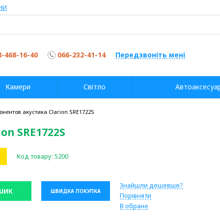
НИ
8-468-16-40
066-232-41-14
Передзвоніть мені
Камери
Світло
Автоаксесуа
онентов акустика Clarion SRE1722S
ion SRE1722S
Код товару:
5200
Знайшли дешевше?
ШИК
ШВИДКА ПОКУПКА
Порівняти
В обране