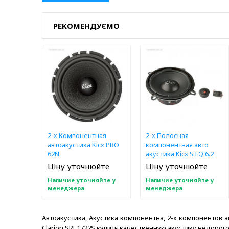
РЕКОМЕНДУЄМО
2-х Компонентная
2-x Полосная
автоакустика Kicx PRO
компонентная авто
62N
акустика Kicx STQ 6.2
Ціну уточнюйте
Ціну уточнюйте
Наличие уточняйте у
Наличие уточняйте у
менеджера
менеджера
Автоакустика, Акустика компонентна, 2-х компонентов ак
Clarion SRE1722S купить качественную акустику недорого 