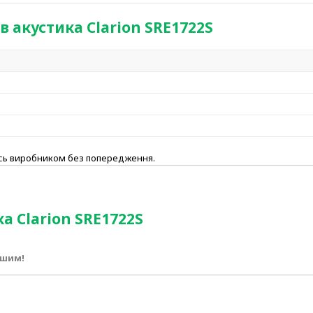
 акустика Clarion SRE1722S
ись виробником без попередження.
а Clarion SRE1722S
ршим!