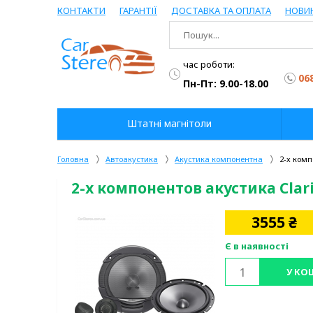
КОНТАКТИ
ГАРАНТІЇ
ДОСТАВКА ТА ОПЛАТА
НОВИ
час роботи:
06
Пн-Пт: 9.00-18.00
Штатні магнітоли
Головна
Автоакустика
Акустика компонентна
2-х комп
2-х компонентов акустика Clar
3555
₴
Є в наявності
У КО