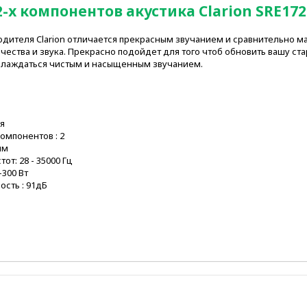
2-х компонентов акустика Clarion SRE172
одителя Clarion отличается прекрасным звучанием и сравнительно м
ачества и звука. Прекрасно подойдет для того чтоб обновить вашу ст
слаждаться чистым и насыщенным звучанием.
я
омпонентов : 2
мм
от: 28 - 35000 Гц
300 Вт
ость : 91дБ