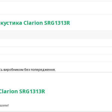
кустика Clarion SRG1313R
ись виробником без попередження.
Clarion SRG1313R
ршим!