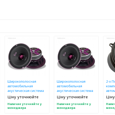
Широкополосная
Широкополосная
2-x П
автомобильная
автомобильная
комп
акустическая система
акустическая система
авто
Kicx PRO 8A
Kicx PRO 8M
акус
Ціну уточнюйте
Ціну уточнюйте
Ціну
Kicx 
Наличие уточняйте у
Наличие уточняйте у
Налич
менеджера
менеджера
мене