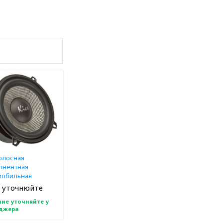
олосная
онентная
мобильная
тическая система
 уточнюйте
GFQ 5.2
ие уточняйте у
джера