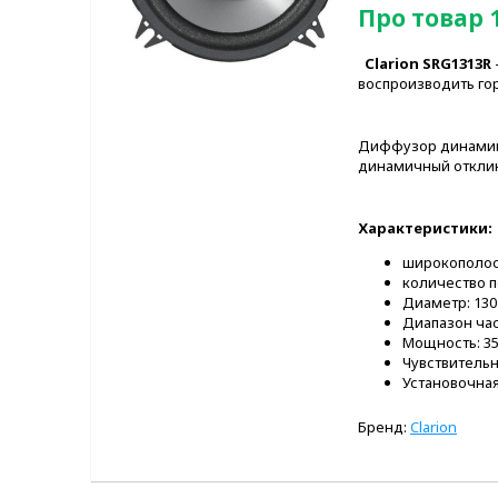
Про товар 
Clarion SRG1313R
воспроизводить го
Диффузор динамико
динамичный отклик
Характеристики:
широкополо
количество п
Диаметр: 13
Диапазон част
Мощность: 35
Чувствительно
Установочная
Бренд:
Clarion