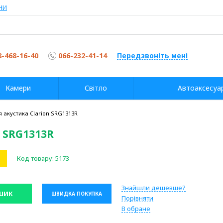
НИ
8-468-16-40
066-232-41-14
Передзвоніть мені
Камери
Світло
Автоаксесуа
я акустика Clarion SRG1313R
n SRG1313R
Код товару:
5173
Знайшли дешевше?
ШИК
ШВИДКА ПОКУПКА
Порівняти
В обране