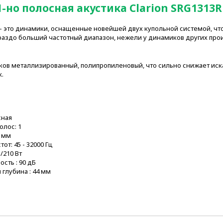
1-но полосная акустика Clarion SRG1313R
– это динамики, оснащенные новейшей двух купольной системой, чт
раздо больший частотный диапазон, нежели у динамиков других про
в металлизированный, полипропиленовый, что сильно снижает иск
.
сная
олос: 1
0 мм
от: 45 - 32000 Гц
/210 Вт
сть : 90 дБ
 глубина : 44 мм