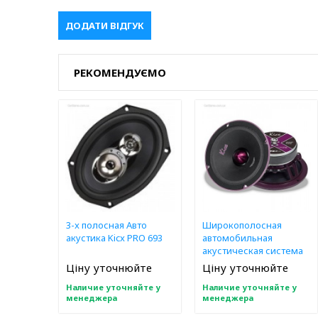
ДОДАТИ ВІДГУК
РЕКОМЕНДУЄМО
3-x полосная Авто
Широкополосная
акустика Kicx PRO 693
автомобильная
акустическая система
Kicx PRO 6.5A
Ціну уточнюйте
Ціну уточнюйте
Наличие уточняйте у
Наличие уточняйте у
менеджера
менеджера